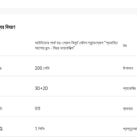
যের বিবরণ
আউটডোর পার্ক বড়-স্কেল বিমূর্ত মেটাল ল্যান্ডস্কেপ "প্রবাহিত
রঙ
আলোর ছন্দ - মিরর ডায়নামিক্স"
র
200 সেমি
উপাদান
3D+2D
প্যাকেজিং
তি
চিঠি
ব্যবহার
Q.
1 পিসি
প্রস্তুতক