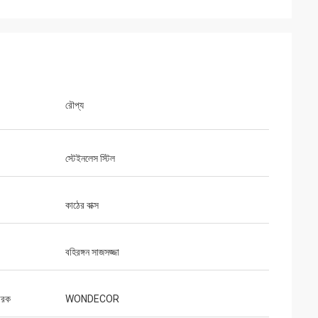
রৌপ্য
স্টেইনলেস স্টিল
কাঠের বাক্স
বহিরঙ্গন সাজসজ্জা
ারক
WONDECOR