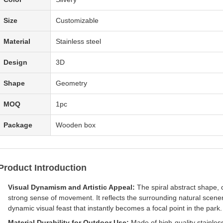
Size
Customizable
Material
Stainless steel
Design
3D
Shape
Geometry
MOQ
1pc
Package
Wooden box
Product Introduction
Visual Dynamism and Artistic Appeal:
The spiral abstract shape, c
strong sense of movement. It reflects the surrounding natural scener
dynamic visual feast that instantly becomes a focal point in the park.
Material Durability for Outdoor Use:
Made of high-quality stainless 