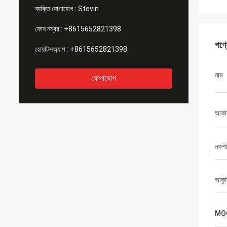
ব্যক্তি যোগাযোগ :
Stevin
ফোন নম্বর :
+8615652821398
পণ্
হোয়াটসঅ্যাপ :
+8615652821398
নাম
যোগাযোগ
আকা
নকশা
আকৃ
MO