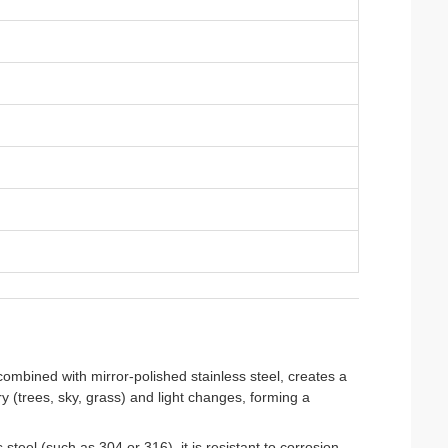
ombined with mirror-polished stainless steel, creates a
y (trees, sky, grass) and light changes, forming a
steel (such as 304 or 316), it is resistant to corrosion,