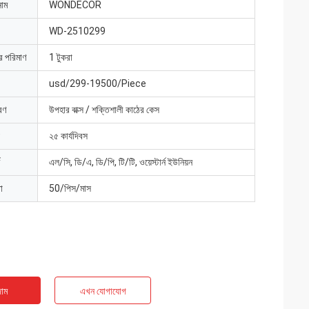
নাম
WONDECOR
WD-2510299
ার পরিমাণ
1 টুকরা
usd/299-19500/Piece
রণ
উপহার বাক্স / শক্তিশালী কাঠের কেস
২৫ কার্যদিবস
এল/সি, ডি/এ, ডি/পি, টি/টি, ওয়েস্টার্ন ইউনিয়ন
া
50/পিস/মাস
াম
এখন যোগাযোগ