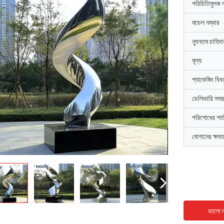
পরিচিতিমুলক 
মডেল নম্বার
ন্যূনতম চাহিদ
মূল্য
প্যাকেজিং বিব
ডেলিভারি সময়
পরিশোধের শর্ত
যোগানের ক্ষমত
ভালো দ