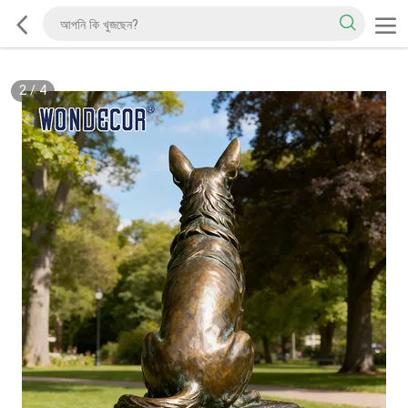
2
/
4